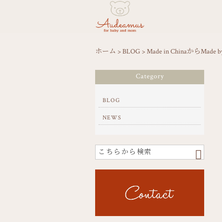
ホーム
>
BLOG
>
Made in ChinaからMade b
Category
BLOG
NEWS