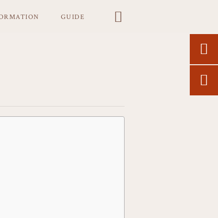

FORMATION
GUIDE

