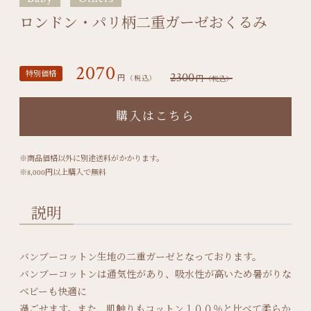
ロンドン・パリ柄二重ガーゼおくるみ
2070
特別価格
2300
円
円
（税込）
（税込）
購入はこちら
※商品価格以外に別途送料がかかります。
※8,000円以上購入で無料
説明
バンブーコットン生地の二重ガーゼとなっております。
バンブーコットンは通気性があり、吸水性が高いため暑がりな
ベビーも快適に
過ごせます。また、肌触りもコットン１００％と比べて柔らか