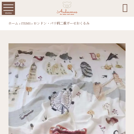

menu
ホーム
>
ITEMS
>
ロンドン・パリ柄二重ガーゼおくるみ