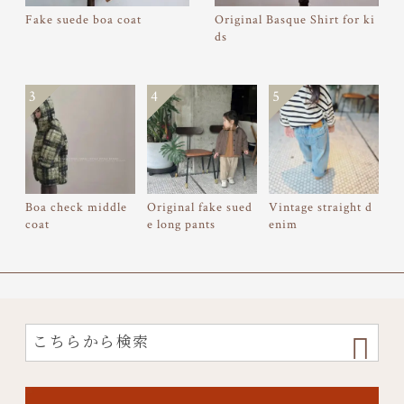
Fake suede boa coat
Original Basque Shirt for ki
ds
3
4
5
Boa check middle
Original fake sued
Vintage straight d
coat
e long pants
enim