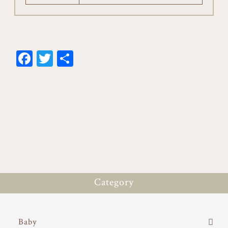
Fa
T
共
ce
wi
有
bo
tt
ok
er
Category
Baby