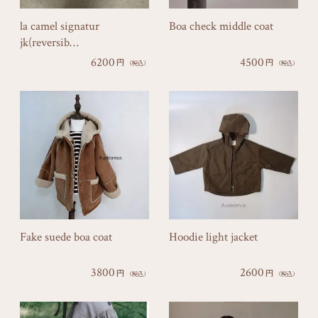
la camel signatur
Boa check middle coat
jk(reversib…
6200
4500
円
円
（税込）
（税込）
Fake suede boa coat
Hoodie light jacket
3800
2600
円
円
（税込）
（税込）