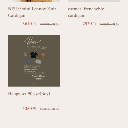
NEU//mini Lennox Knit
oatmeal frenchchic
Cardigan
cardigan
3640
2520
円
円
5200
3600
円
（税込）
円
（税込）
Happy set 90size(Boy)
4050
円
4500
円
（税込）