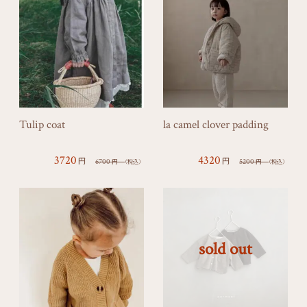
Tulip coat
la camel clover padding
3720
4320
円
円
6700
5200
円
（税込）
円
（税込）
sold out