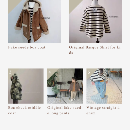
Fake suede boa coat
Original Basque Shirt for ki
ds
3
4
5
Boa check middle
Original fake sued
Vintage straight d
coat
e long pants
enim