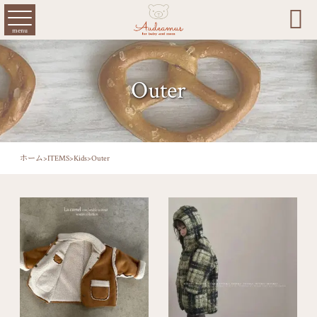

menu
Outer
ホーム
>
ITEMS
>
Kids
>
Outer