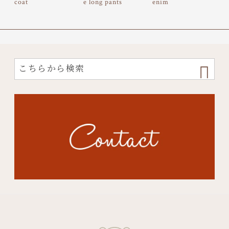
coat
e long pants
enim