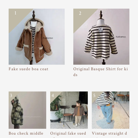
1
2
Fake suede boa coat
Original Basque Shirt for ki
ds
3
4
5
Boa check middle
Original fake sued
Vintage straight d