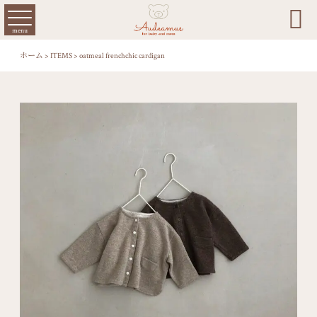

menu
ホーム
>
ITEMS
>
oatmeal frenchchic cardigan