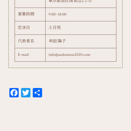
東京都港区南青山2-2-15
営業時間
9:00~18:00
定休日
土日祝
代表者名
幸田 陽子
E-mail
info@audeamus2020.com
Fa
T
共
ce
wi
有
bo
tt
ok
er