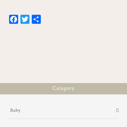
Fa
T
共
ce
wi
有
bo
tt
ok
er
Category
Baby