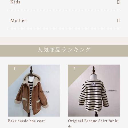
Kids
Mother
人気商品ランキング
1
2
Fake suede boa coat
Original Basque Shirt for ki
ds