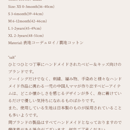
Size: XS 0-3month(36-40cm)
S 3-6month(39-44cm)
M 6-12month(42-46cm)
L 1-2years(45-49cm)
XL 2-3years(48-51cm)
Material: 表地コーデュロイ / 裏地コットン
“salt”
ひとつひとつ丁寧にハンドメイドされたベビー＆キッズ向けの
ブランドです。
ソーイングだけでなく、刺繍、編み物、手染めと様々なハンド
メイド作品に携わる一児の中国人ママが作り出すベビーアイテ
ムは、どこか懐かしさを感じるデザインが多く、身に着けてい
るだけで優しい気持ちになれるものばかりです。
また、使用している生地は日本製のものが採用されていること
も多いようです。
同ブランドの製品はすべてハンドメイドとなっておりますので
個体差がある場合がございます。何卒ご了承ください。