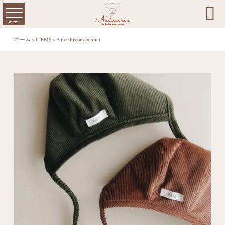

menu
ホーム
>
ITEMS
>
A mashroom bonnet