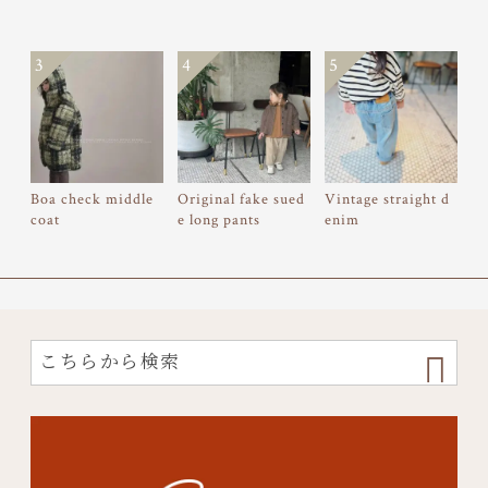
3
4
5
Boa check middle
Original fake sued
Vintage straight d
coat
e long pants
enim