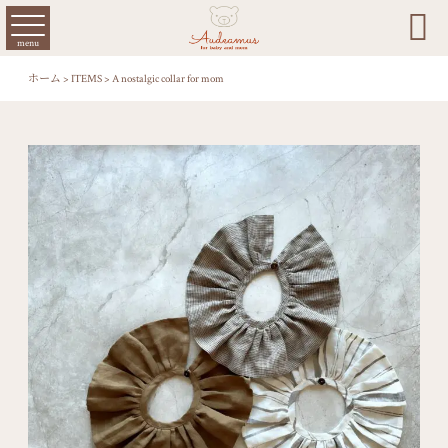

menu
ホーム
>
ITEMS
>
A nostalgic collar for mom