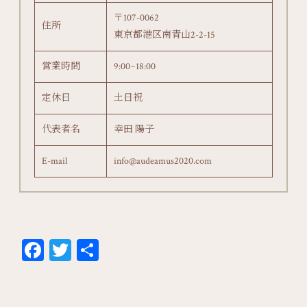
〒107-0062
住所
東京都港区南青山2-2-15
営業時間
9:00~18:00
定休日
土日祝
代表者名
幸田 陽子
E-mail
info@audeamus2020.com
Fa
T
共
ce
wi
有
bo
tt