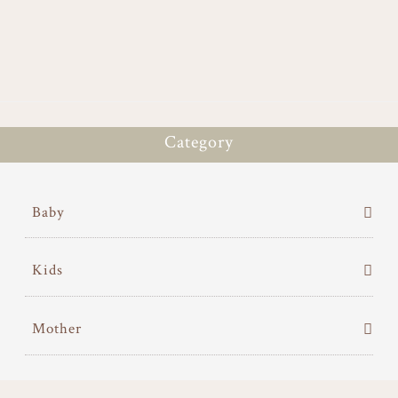
ok
er
Category
Baby
Kids
Mother