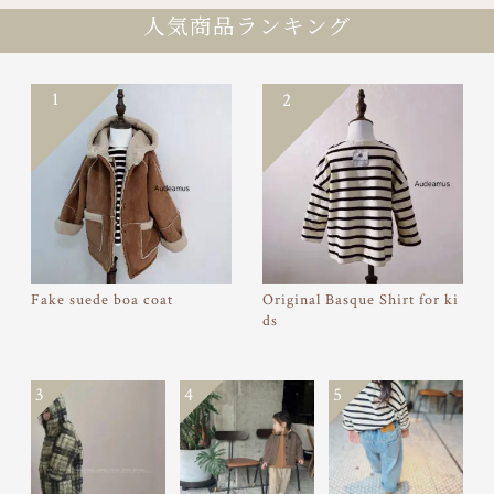
人気商品ランキング
1
2
Fake suede boa coat
Original Basque Shirt for ki
ds
3
4
5