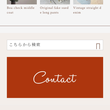
Boa check middle
Original fake sued
Vintage straight d
coat
e long pants
enim