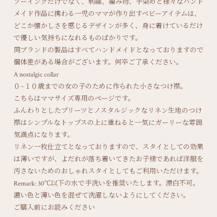
ソーイングだけでなく、刺繍、編み物、手染めと様々なハンド
メイド作品に携わる一児のママが作り出すベビーアイテムは、
どこか懐かしさを感じるデザインが多く、身に着けているだけ
で優しい気持ちになれるものばかりです。
同ブランドの製品はすべてハンドメイドとなっておりますので
個体差がある場合がございます。何卒ご了承ください。
A nostalgic collar
０~１０歳までの女の子のために作られた小さなつけ襟。
こちらはママサイズ専用のページです。
ふんわりとしたプリーツとノスタルジックなリネン生地のつけ
襟はシンプルなトップスの上に重ねると一気にガーリーな雰囲
気満点になります。
リネン一枚仕立てとなっておりますので、スタイとしての効果
は薄いですが、よだれが落ち着いてきたお子様であれば洋服を
汚さないためのおしゃれスタイとしてもご利用いただけます。
Remark: 30℃以下の水で手洗いを推奨いたします。漂白不可。
濃い色と薄い色を混ぜて洗濯しないようにしてください。
ご購入前にお読みください