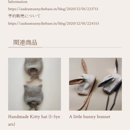
Information
https://audeamusny.thebase.in/blog/2020/12/01/223713
予約販売について
https://audeamusny.thebase.in/blog/2020/12/01/224553
関連商品
Handmade Kitty hat (1-5ye
A little bunny bonnet
ars)