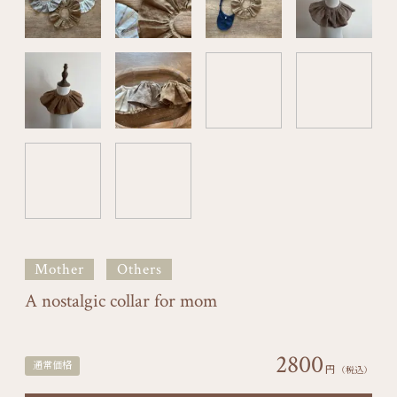
Mother
Others
A nostalgic collar for mom
2800
通常価格
円
（税込）