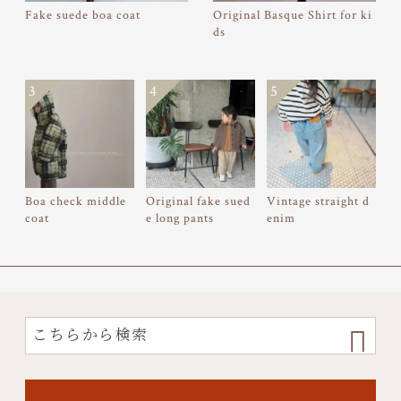
Fake suede boa coat
Original Basque Shirt for ki
ds
3
4
5
Boa check middle
Original fake sued
Vintage straight d
coat
e long pants
enim