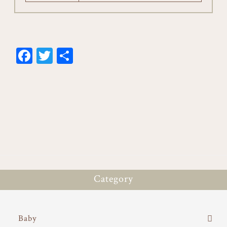
Fa
T
共
ce
wi
有
bo
tt
ok
er
Category
Baby