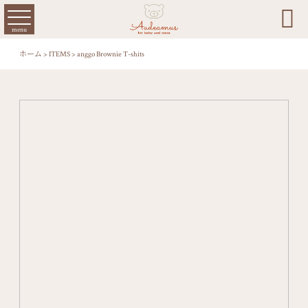

menu
ホーム
>
ITEMS
>
anggo Brownie T-shits