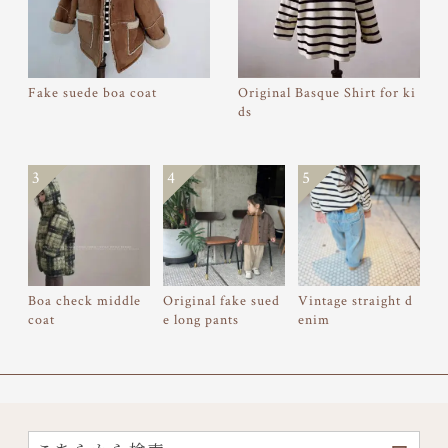
Fake suede boa coat
Original Basque Shirt for ki
ds
3
4
5
Boa check middle
Original fake sued
Vintage straight d
coat
e long pants
enim