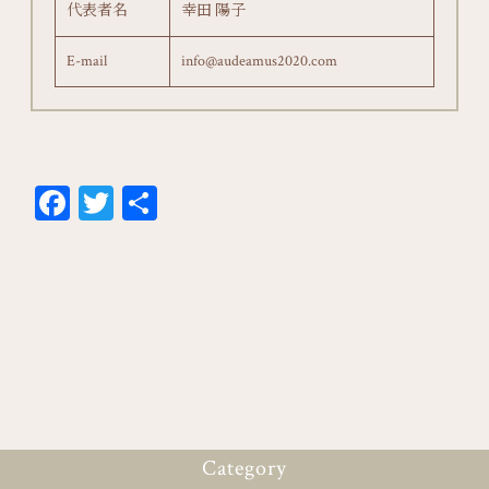
代表者名
幸田 陽子
E-mail
info@audeamus2020.com
Fa
T
共
ce
wi
有
bo
tt
ok
er
Category