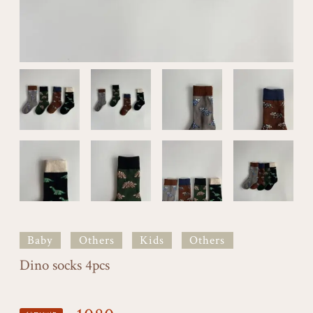
Baby
Others
Kids
Others
Dino socks 4pcs