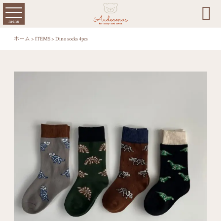

menu
ホーム
>
ITEMS
>
Dino socks 4pcs