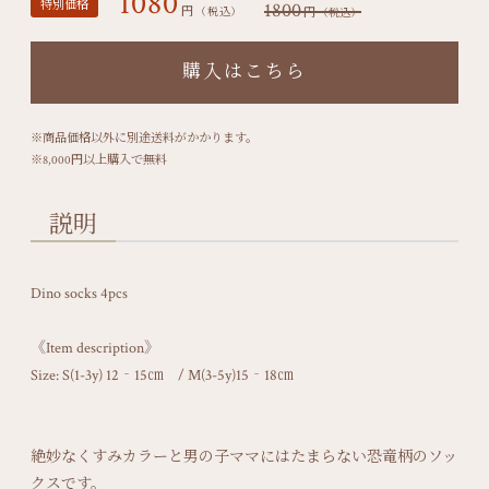
1080
特別価格
1800
円
円
（税込）
（税込）
購入はこちら
※商品価格以外に別途送料がかかります。
※8,000円以上購入で無料
説明
Dino socks 4pcs
《Item description》
Size: S(1-3y) 12‐15㎝ / M(3-5y)15‐18㎝
絶妙なくすみカラーと男の子ママにはたまらない恐竜柄のソッ
クスです。