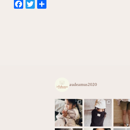
Fa
T
共
ce
wi
有
bo
tt
ok
er
audeamus2020