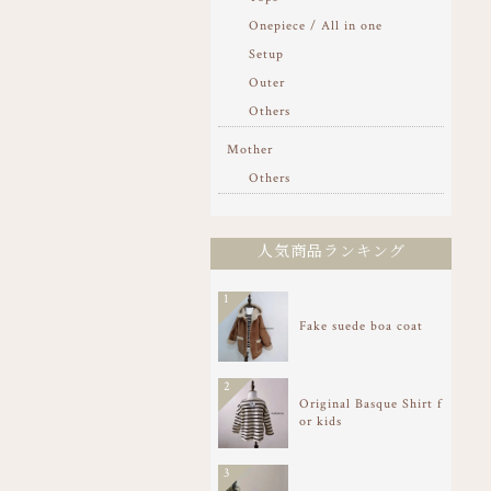
Onepiece / All in one
Setup
Outer
Others
Mother
Others
人気商品ランキング
1
Fake suede boa coat
2
Original Basque Shirt f
or kids
3