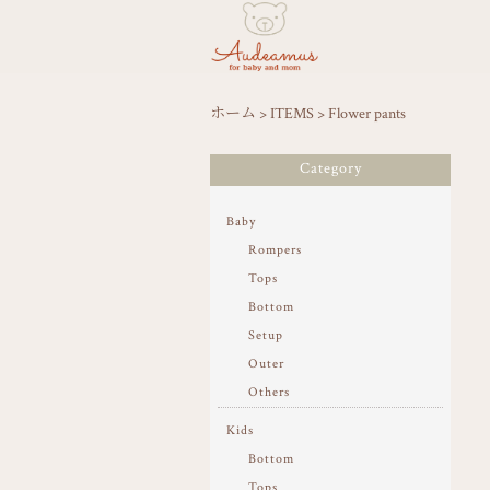
ホーム
>
ITEMS
>
Flower pants
Category
Baby
Rompers
Tops
Bottom
Setup
Outer
Others
Kids
Bottom
Tops