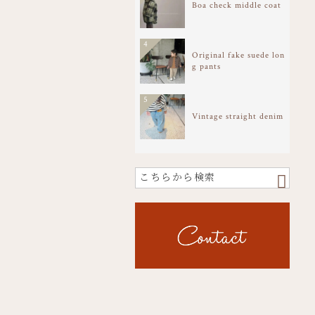
Boa check middle coat
4
Original fake suede lon
g pants
5
Vintage straight denim