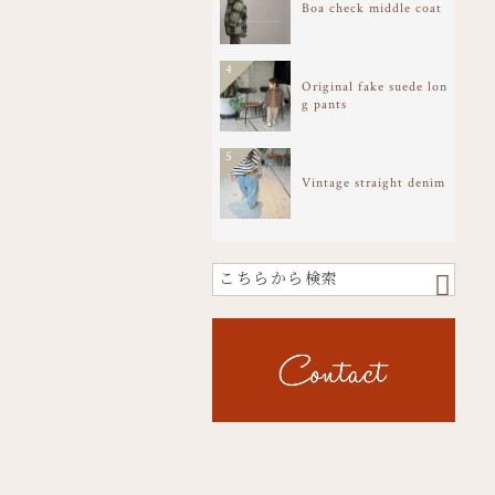
Boa check middle coat
4
Original fake suede lon
g pants
5
Vintage straight denim