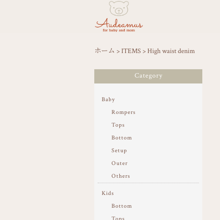
ホーム
>
ITEMS
>
High waist denim
Category
Baby
Rompers
Tops
Bottom
Setup
Outer
Others
Kids
Bottom
Tops