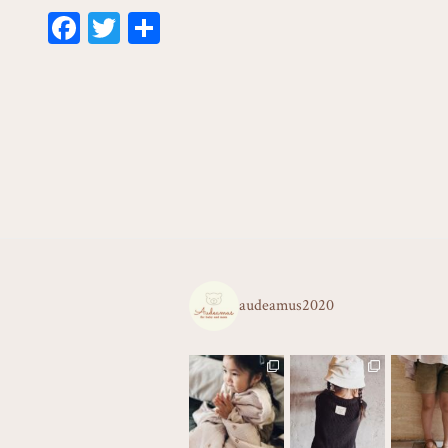
Fa
T
共
ce
wi
有
bo
tt
ok
er
audeamus2020