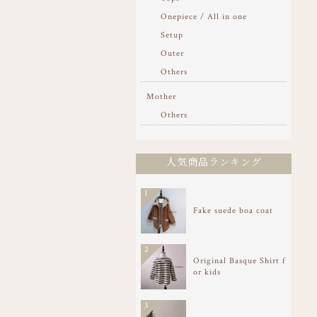
Onepiece / All in one
Setup
Outer
Others
Mother
Others
人気商品ランキング
1
Fake suede boa coat
2
Original Basque Shirt f
or kids
3