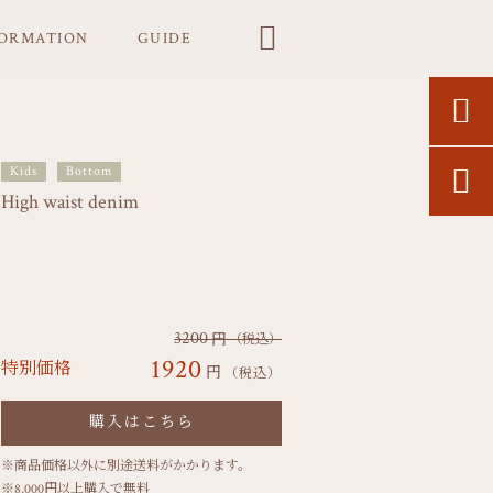

FORMATION
GUIDE

Kids
Bottom

High waist denim
3200
円
（税込）
1920
特別価格
円
（税込）
購入はこちら
※商品価格以外に別途送料がかかります。
※8,000円以上購入で無料