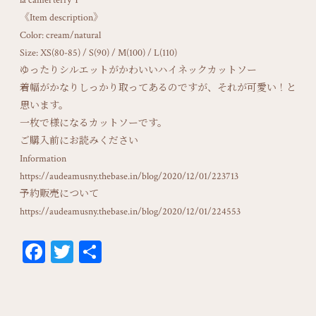
la camel terry T
《Item description》
Color: cream/natural
Size: XS(80-85) / S(90) / M(100) / L(110)
ゆったりシルエットがかわいいハイネックカットソー
着幅がかなりしっかり取ってあるのですが、それが可愛い！と
思います。
一枚で様になるカットソーです。
ご購入前にお読みください
Information
https://audeamusny.thebase.in/blog/2020/12/01/223713
予約販売について
https://audeamusny.thebase.in/blog/2020/12/01/224553
Fa
T
共
ce
wi
有
bo
tt