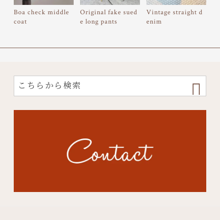
Boa check middle
Original fake sued
Vintage straight d
coat
e long pants
enim