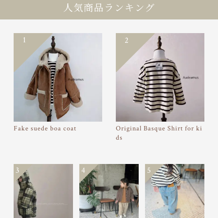
人気商品ランキング
1
2
Fake suede boa coat
Original Basque Shirt for ki
ds
3
4
5