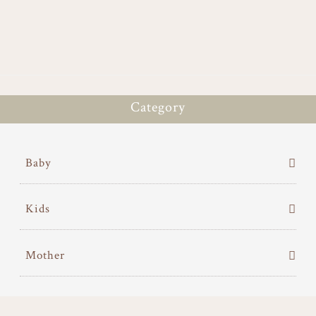
ok
er
Category
Baby
Kids
Mother