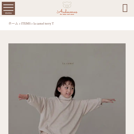

menu
ホーム
>
ITEMS
>
la camel terry T