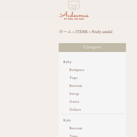
ホーム
>
ITEMS
>
Nudy sandal
Category
Baby
Rompers
Tops
Bottom
Setup
Outer
Others
Kids
Bottom
Tops