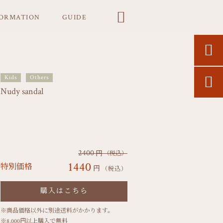

FORMATION
GUIDE

Kids
Others

Nudy sandal
2400
円
（税込）
1440
特別価格
円
（税込）
購入はこちら
※商品価格以外に別途送料がかかります。
※8,000円以上購入で無料