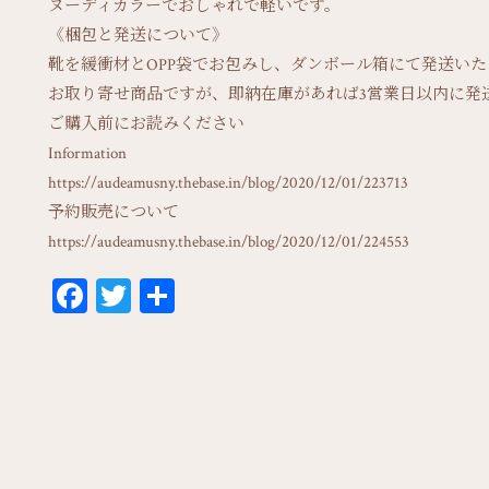
ヌーディカラーでおしゃれで軽いです。
《梱包と発送について》
靴を緩衝材とOPP袋でお包みし、ダンボール箱にて発送いた
お取り寄せ商品ですが、即納在庫があれば3営業日以内に発
ご購入前にお読みください
Information
https://audeamusny.thebase.in/blog/2020/12/01/223713
予約販売について
https://audeamusny.thebase.in/blog/2020/12/01/224553
Fa
T
共
ce
wi
有
bo
tt
ok
er