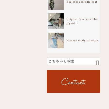
Boa check middle coat
4
Original fake suede lon
g pants
5
Vintage straight denim