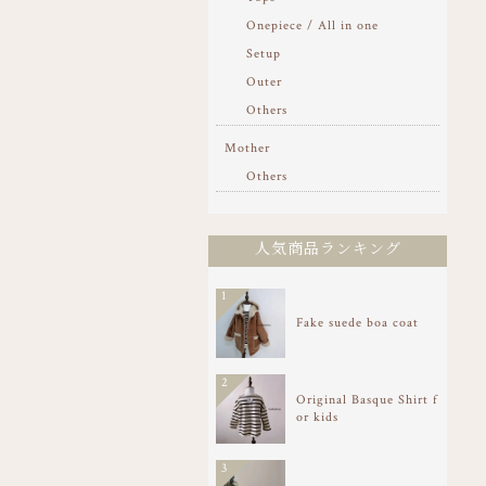
Onepiece / All in one
Setup
Outer
Others
Mother
Others
人気商品ランキング
1
Fake suede boa coat
2
Original Basque Shirt f
or kids
3