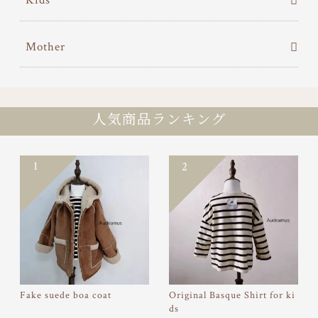
Mother
人気商品ランキング
1
2
Fake suede boa coat
Original Basque Shirt for ki
ds