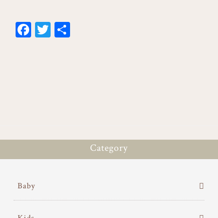
Fa
T
共
ce
wi
有
bo
tt
ok
er
Category
Baby
Kids