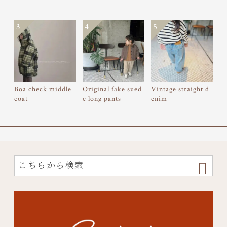
3
4
5
Boa check middle
Original fake sued
Vintage straight d
coat
e long pants
enim