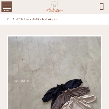

menu
ホーム
>
ITEMS
>
nunubiel Smoke shirring tee