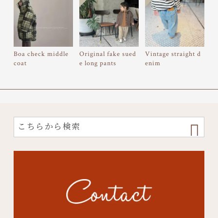
Boa check middle
Original fake sued
Vintage straight d
coat
e long pants
enim