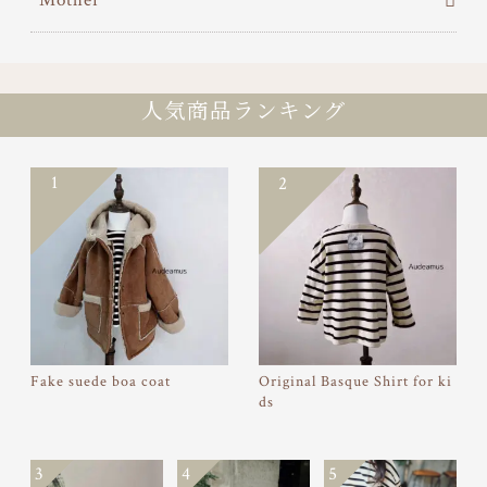
Mother
人気商品ランキング
1
2
Fake suede boa coat
Original Basque Shirt for ki
ds
3
4
5