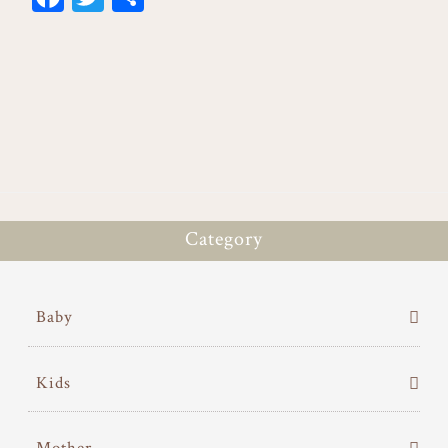
ce
wi
有
bo
tt
ok
er
Category
Baby
Kids