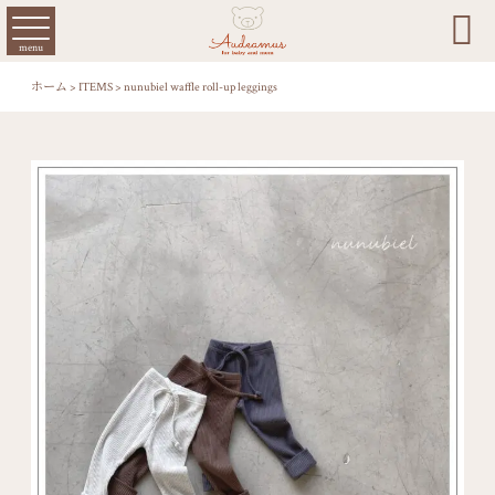

menu
ホーム
>
ITEMS
>
nunubiel waffle roll-up leggings