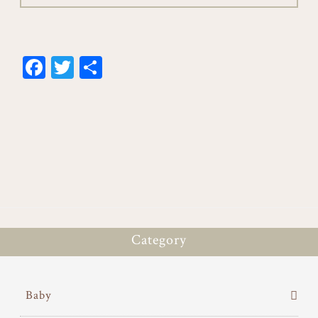
Fa
T
共
ce
wi
有
bo
tt
ok
er
Category
Baby