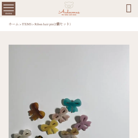

menu
ホーム
>
ITEMS
>
Ribon hair pin(2個セット)