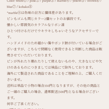
Color: white① / pink② / purple③ / marble④ / yellow⑤ / brown⑥ /
blue⑦ / kohaku⑧
*marble④は色味の出方に個体差があります。
ピンもゴムも同じカラー2個セットのお値段です。
懐かしい雰囲気のカラフルなリボン達
ひとつ付けるだけでウキウキしちゃいそうなアクセサリーで
す。
ハンドメイドのため細かい傷やボンド跡が付いている場合がご
ざいますが、こちらで問題なく使用できると判断した商品は販
売させていただいております。
ピンが外れたり壊れたりして使えないものや、大きなヒビや欠
けのあるものにつきましては検品にて除外しております。
海外にて製造された商品であることをご理解の上、ご購入くだ
さいませ。
送料は単品で小物の場合350円となりますが、その他の商品と
ご一緒のご購入の場合、通常配送(500円)となる場合がござい
ます。
何卒ご了承ください。