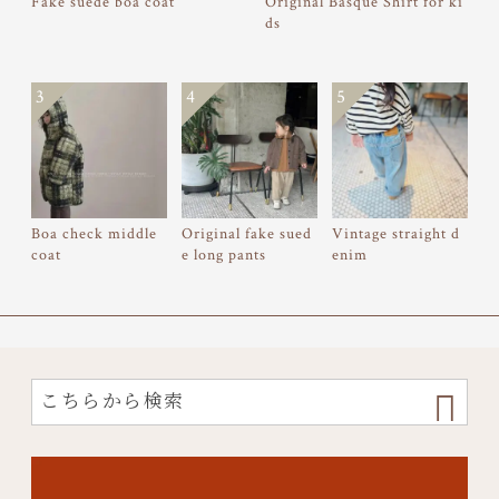
Fake suede boa coat
Original Basque Shirt for ki
ds
3
4
5
Boa check middle
Original fake sued
Vintage straight d
coat
e long pants
enim